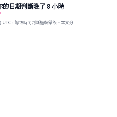
境讓你的日期判斷晚了 8 小時
X
時區為 UTC，導致時間判斷邏輯錯誤。本文分