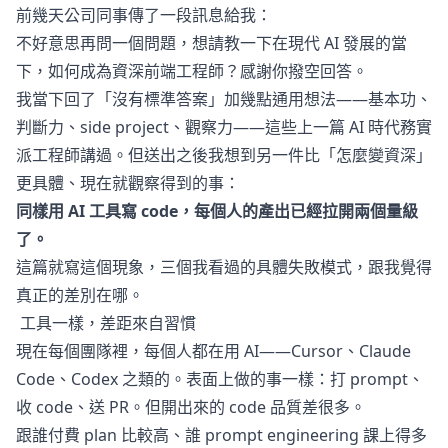
前幾天公司同事傳了一段訊息給我：
不好意思再問一個問題，想請教一下在現代 AI 發展的當
下，如何成為資深前端工程師？感謝你撥空回答。
我當下回了「沒有標準答案」加幾點通用想法——基本功、
判斷力、side project、觀察力——這些
上一篇 AI 時代務實
派工程師
講過。但送出之後我想到另一件比「怎麼變資深」
更具體、現在就觀察得到的事：
同樣用 AI 工具寫 code，每個人的產出已經拉開兩個量級
了。
這篇就寫這個現象，三個我看過的具體失敗模式，跟我覺得
真正的差別在哪。
工具一樣，差距來自習慣
現在每個團隊裡，每個人都在用 AI——Cursor、Claude
Code、Codex 之類的。表面上做的事一樣：打 prompt、
收 code、送 PR。但開出來的 code 品質差很多。
跟誰付費 plan 比較高、誰 prompt engineering 課上得多