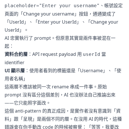
、帳號設定
placeholder="Enter your username"
頁面的「Change your username」按鈕，通通變成了
「UserId」、「Enter your UserId」、「Change your
UserId」。
AI 忠實執行了 prompt。但原意其實是兩件事被混在一
起：
資料合約層
：API request payload 用
當
userId
identifier
UI 顯示層
：使用者看到的標籤還是「Username」、「使
用者名稱」
這兩層不應該被同一次 rename 串成一件事。原始
prompt 沒有區分這個差別，AI 也沒辦法自己推論出來
——它只能照字面改。
這個 anti-pattern 的真正成因，是實作者沒有意識到「資
料」跟「呈現」是兩個不同的層。在沒用 AI 的時代，這種
錯誤會在你手動改 code 的時候被察覺：「等等，我要改