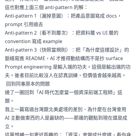
這也對應上面三個 anti-pattern 的解：
Anti-pattern 1（漏掉意圖）：把產品意圖寫成 docs，
prompt 引用過去
Anti-pattern 2（看不到層次）：把資料層 vs UI 層的
convention 寫成 example
Anti-pattern 3（快照當規則）：把「為什麼這樣設計」的
脈絡寫進 README，AI 才推得動結構而不是抄 surface
Prompt engineering 是輸入端的功夫。這個是輸出端的功
夫。後者目前比較沒人在認真訓練，但價值會越來越高。
回到同事原本的問題
繞了一圈回到「AI 時代怎麼當一個資深前端工程師」這
題。
我
上一篇
寫過台灣跟北美處境的差別、為什麼在台灣會用
AI 主動做東西的人是最缺的——那邊的觀點到現在還是成
立。
這篇想補一句更近距離的：「資深」會變成什麼樣，看你身