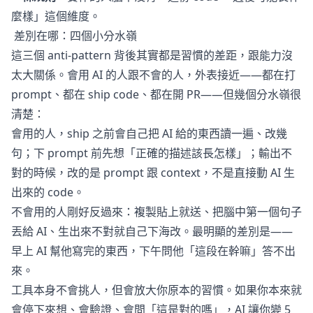
麼樣」這個維度。
差別在哪：四個小分水嶺
這三個 anti-pattern 背後其實都是習慣的差距，跟能力沒
太大關係。會用 AI 的人跟不會的人，外表接近——都在打
prompt、都在 ship code、都在開 PR——但幾個分水嶺很
清楚：
會用的人，ship 之前會自己把 AI 給的東西讀一遍、改幾
句；下 prompt 前先想「正確的描述該長怎樣」；輸出不
對的時候，改的是 prompt 跟 context，不是直接動 AI 生
出來的 code。
不會用的人剛好反過來：複製貼上就送、把腦中第一個句子
丟給 AI、生出來不對就自己下海改。最明顯的差別是——
早上 AI 幫他寫完的東西，下午問他「這段在幹嘛」答不出
來。
工具本身不會挑人，但會放大你原本的習慣。如果你本來就
會停下來想、會驗證、會問「這是對的嗎」，AI 讓你變 5