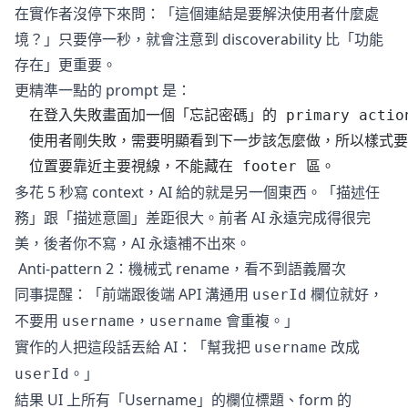
在實作者沒停下來問：「這個連結是要解決使用者什麼處
境？」只要停一秒，就會注意到 discoverability 比「功能
存在」更重要。
更精準一點的 prompt 是：
在登入失敗畫面加一個「忘記密碼」的 primary actio
使用者剛失敗，需要明顯看到下一步該怎麼做，所以樣式要
位置要靠近主要視線，不能藏在 footer 區。
多花 5 秒寫 context，AI 給的就是另一個東西。「描述任
務」跟「描述意圖」差距很大。前者 AI 永遠完成得很完
美，後者你不寫，AI 永遠補不出來。
Anti-pattern 2：機械式 rename，看不到語義層次
同事提醒：「前端跟後端 API 溝通用
欄位就好，
userId
不要用
，
會重複。」
username
username
實作的人把這段話丟給 AI：「幫我把
改成
username
。」
userId
結果 UI 上所有「Username」的欄位標題、form 的