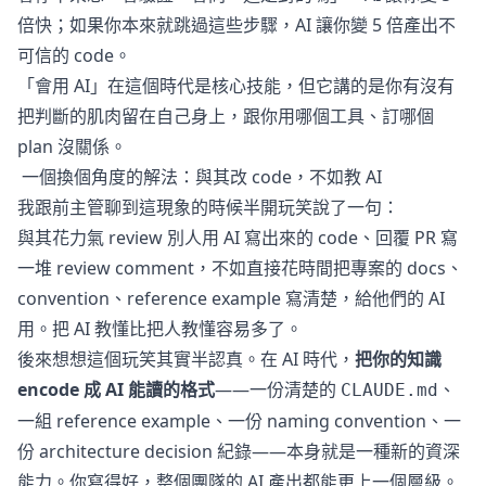
倍快；如果你本來就跳過這些步驟，AI 讓你變 5 倍產出不
可信的 code。
「會用 AI」在這個時代是核心技能，但它講的是你有沒有
把判斷的肌肉留在自己身上，跟你用哪個工具、訂哪個
plan 沒關係。
一個換個角度的解法：與其改 code，不如教 AI
我跟前主管聊到這現象的時候半開玩笑說了一句：
與其花力氣 review 別人用 AI 寫出來的 code、回覆 PR 寫
一堆 review comment，不如直接花時間把專案的 docs、
convention、reference example 寫清楚，給他們的 AI
用。把 AI 教懂比把人教懂容易多了。
後來想想這個玩笑其實半認真。在 AI 時代，
把你的知識
encode 成 AI 能讀的格式
——一份清楚的
、
CLAUDE.md
一組 reference example、一份 naming convention、一
份 architecture decision 紀錄——本身就是一種新的資深
能力。你寫得好，整個團隊的 AI 產出都能更上一個層級。