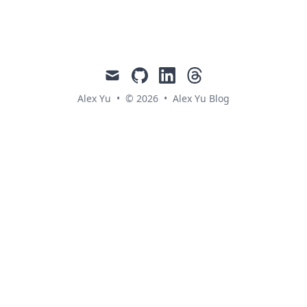
mail
github
linkedin
threads
Alex Yu
•
© 2026
•
Alex Yu Blog