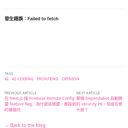
TAGS
AI
AI-CODING
FRONTEND
OPINION
PREVIOUS ARTICLE
NEXT ARTICLE
在 Next.js 接 Firebase Remote Config
那個 Dependabot 自動開
當 feature flag：為什麼這樣選、跟踩到
的 security PR，到底在修
的幾個坑
什麼？
← Back to the blog