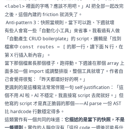
裡面的字嗎？應該不用吧。」AI 把全部一起改完
<label>
之後，這個內建的 friction 就消失了。
Anti-pattern 3：快照當規則，當下可以跑、下週就壞
有些人會寫一些「自動化小工具」來省事。我看過有人做
「自動產生 CRUD boilerplate」的 script，邏輯是「找到
檔案中
的那一行，讀下面 N 行，在
const routes = [
第 X 行插入新內容」。
當下那個檔案長那個樣子，跑得動。下週誰在那個 array 上
面多加一個 import 或調整排版，整個工具就壞了。作者自
己會覺得很冤：「昨天都還好好的啊。」
更諷刺的是這種寫法常常伴隨一句 self-justification：「這
個不用 AI 啦，AI 不穩定，我直接寫 script 去爬就好。」但
他寫的 script 才是真正脆弱的那個——AI parse 一份 AST
比 hardcode 行數穩定得多。
這類實作有一個共同的味道：
它描述的是當下的快照，不是
一條規則
。實作的人腦中沒有「這份 code 一週後可能長什