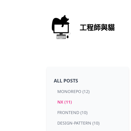
工程師與貓
ALL POSTS
MONOREPO (12)
NX (11)
FRONTEND (10)
DESIGN-PATTERN (10)