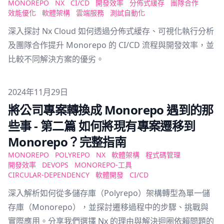
MONOREPO
NX
CI/CD
開發效率
分佈式緩存
團隊合作
效能優化
軟體架構
雲端服務
測試自動化
深入探討 Nx Cloud 如何透過分佈式緩存、可視化執行分析
及團隊合作提升 Monorepo 的 CI/CD 流程與開發效率，並
比較不同解決方案的優劣。
Published on
2024年11月29日
將公司專案轉換成 Monorepo 遇到的那
些事 - 第二篇 如何將現有專案遷移到
Monorepo？完整指南
MONOREPO
POLYREPO
NX
軟體架構
程式碼管理
開發效率
DEVOPS
MONOREPO-工具
CIRCULAR-DEPENDENCY
軟體開發
CI/CD
深入解析如何從多儲存庫（Polyrepo）架構轉型為單一儲
存庫（Monorepo），並探討遷移過程中的步驟、挑戰與
實際應用。分享我們選擇 Nx 的理由與解決迴圈依賴問題的