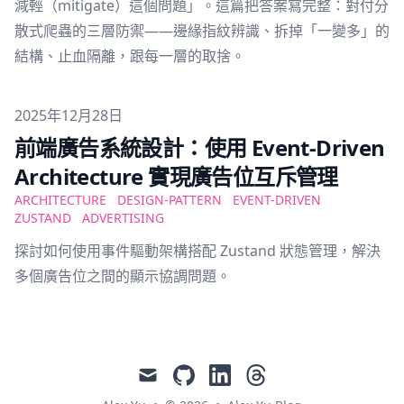
減輕（mitigate）這個問題」。這篇把答案寫完整：對付分
散式爬蟲的三層防禦——邊緣指紋辨識、拆掉「一變多」的
結構、止血隔離，跟每一層的取捨。
Published on
2025年12月28日
前端廣告系統設計：使用 Event-Driven
Architecture 實現廣告位互斥管理
ARCHITECTURE
DESIGN-PATTERN
EVENT-DRIVEN
ZUSTAND
ADVERTISING
探討如何使用事件驅動架構搭配 Zustand 狀態管理，解決
多個廣告位之間的顯示協調問題。
mail
github
linkedin
threads