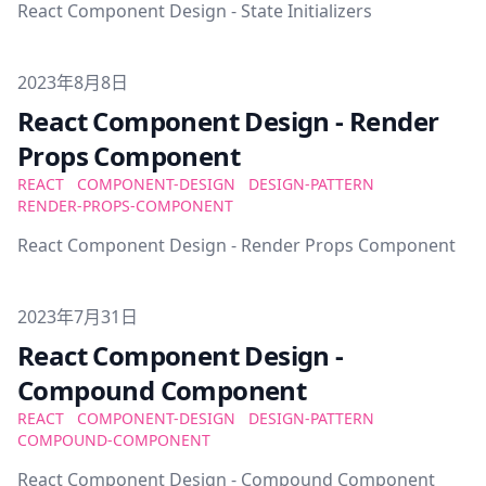
React Component Design - State Initializers
Published on
2023年8月8日
React Component Design - Render
Props Component
REACT
COMPONENT-DESIGN
DESIGN-PATTERN
RENDER-PROPS-COMPONENT
React Component Design - Render Props Component
Published on
2023年7月31日
React Component Design -
Compound Component
REACT
COMPONENT-DESIGN
DESIGN-PATTERN
COMPOUND-COMPONENT
React Component Design - Compound Component