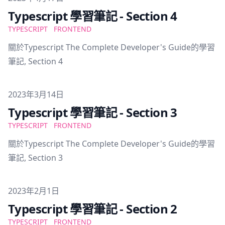
Typescript 學習筆記 - Section 4
TYPESCRIPT
FRONTEND
關於Typescript The Complete Developer's Guide的學習
筆記, Section 4
Published on
2023年3月14日
Typescript 學習筆記 - Section 3
TYPESCRIPT
FRONTEND
關於Typescript The Complete Developer's Guide的學習
筆記, Section 3
Published on
2023年2月1日
Typescript 學習筆記 - Section 2
TYPESCRIPT
FRONTEND