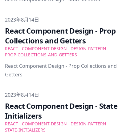
Published on
2023年8月14日
React Component Design - Prop
Collections and Getters
REACT
COMPONENT-DESIGN
DESIGN-PATTERN
PROP-COLLECTIONS-AND-GETTERS
React Component Design - Prop Collections and
Getters
Published on
2023年8月14日
React Component Design - State
Initializers
REACT
COMPONENT-DESIGN
DESIGN-PATTERN
STATE-INITIALIZERS