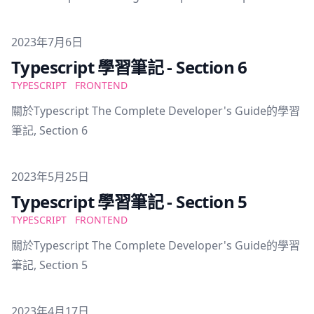
Published on
2023年7月6日
Typescript 學習筆記 - Section 6
TYPESCRIPT
FRONTEND
關於Typescript The Complete Developer's Guide的學習
筆記, Section 6
Published on
2023年5月25日
Typescript 學習筆記 - Section 5
TYPESCRIPT
FRONTEND
關於Typescript The Complete Developer's Guide的學習
筆記, Section 5
Published on
2023年4月17日