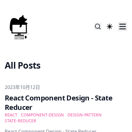
All Posts
Published on
2023年10月12日
React Component Design - State
Reducer
REACT
COMPONENT-DESIGN
DESIGN-PATTERN
STATE-REDUCER
React Component Design - State Reducer