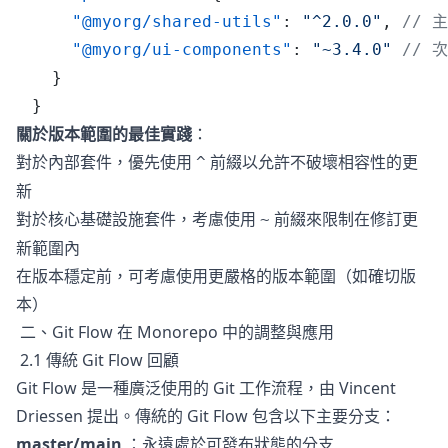
    "@myorg/shared-utils"
: 
"^2.0.0"
, 
// 
    "@myorg/ui-components"
: 
"~3.4.0"
 // 
  }
}
關於版本範圍的最佳實踐
：
對於內部套件，優先使用
前綴以允許不破壞相容性的更
^
新
對於核心基礎設施套件，考慮使用
前綴來限制在修訂更
~
新範圍內
在版本穩定前，可考慮使用更嚴格的版本範圍（如確切版
本）
二、Git Flow 在 Monorepo 中的調整與應用
2.1 傳統 Git Flow 回顧
Git Flow 是一種廣泛使用的 Git 工作流程，由 Vincent
Driessen 提出。傳統的 Git Flow 包含以下主要分支：
master/main
：永遠處於可發布狀態的分支