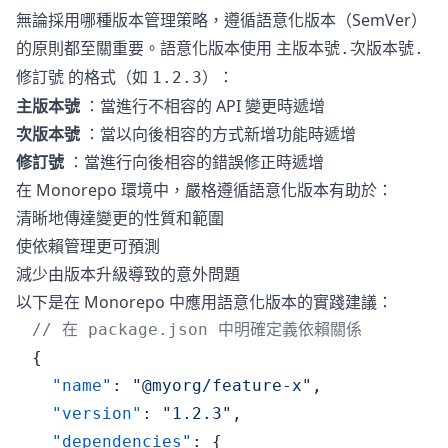
無論採用哪種版本管理策略，遵循語意化版本（SemVer）
的原則都至關重要。語意化版本使用
主版本號.次版本號.
的格式（如
）：
修訂號
1.2.3
主版本號
：當進行不相容的 API 變更時遞增
次版本號
：當以向後相容的方式新增功能時遞增
修訂號
：當進行向後相容的錯誤修正時遞增
在 Monorepo 環境中，嚴格遵循語意化版本有助於：
清晰地傳達變更的性質和範圍
使依賴管理更可預測
減少由版本升級導致的意外問題
以下是在 Monorepo 中應用語意化版本的實踐建議：
// 在 package.json 中明確定義依賴關係
{
  "name"
: 
"@myorg/feature-x"
,
  "version"
: 
"1.2.3"
,
  "dependencies"
: {