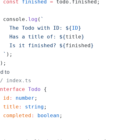
 const
 finished
 =
 todo
.
finished
;
 console
.
log
(
`
   The Todo with ID: 
${
ID
}
   Has a title of: 
${
title
}
   Is it finished? 
${
finished
}
 `
);
);
ed to
/ index.ts
nterface
 Todo
 {
 id
:
 number
;
 title
:
 string
;
 completed
:
 boolean
;