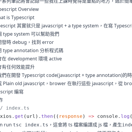
一系列筆記將會記錄一些我在上課時覺得是重點的地方，過於簡
pescript Overview
at is Typescript
pescript 其實就只是 javascript + a type system，在寫 Typ
 type system 可以幫助我們
發時 debug，找到 error
 type annotation 分析程式碼
在 development 環境 active
會有任何效能提升
們在開發 Typescript code(javascript + type annotation
 Plain old javascript，brower 在執行這些 javascrip
escript 編寫
作
/ index.ts
xios
.
get
(
url
).
then
((
response
) 
=>
 console
.
log
en run
，這會將 ts 檔案編譯成 js 檔，產生
tsc index.ts
ind