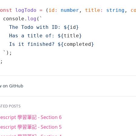
onst
 logTodo
 =
 (
id
:
 number
, 
title
:
 string
, 
c
 console
.
log
(
`
   The Todo with ID: 
${
id
}
   Has a title of: 
${
title
}
   Is it finished? 
${
completed
}
 `
);
;
w on GitHub
ATED POSTS
escript 學習筆記 - Section 6
escript 學習筆記 - Section 5