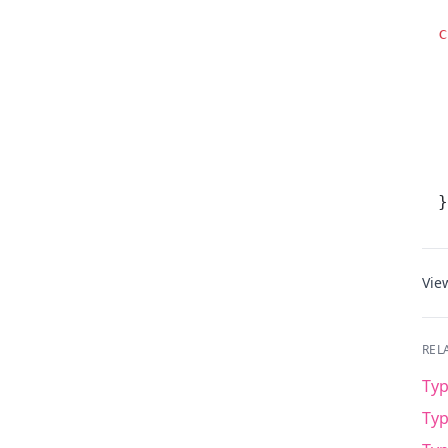
c
 
 
 
 
 
}
Vie
REL
Typ
Typ