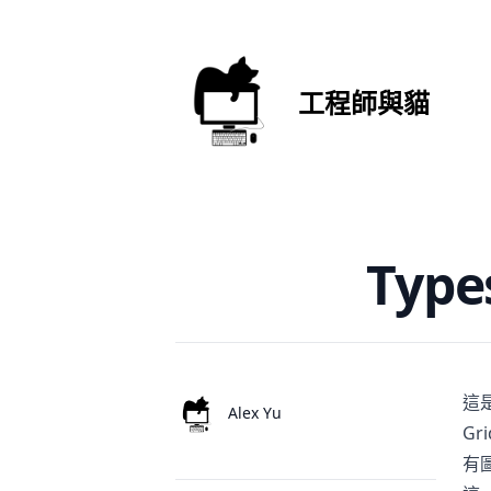
工程師與貓
Published on
Type
這
Authors
Name
Alex Yu
Gri
有