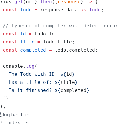
xios
.
get
(
url
).
then
((
response
) 
=>
 {
 const
 todo
 =
 response
.
data
 as
 Todo
;
 // typescript compiler will detect error
 const
 id
 =
 todo
.
id
;
 const
 title
 =
 todo
.
title
;
 const
 completed
 =
 todo
.
completed
;
 console
.
log
(
`
   The Todo with ID: 
${
id
}
   Has a title of: 
${
title
}
   Is it finished? 
${
completed
}
 `
);
);
log function
/ index.ts