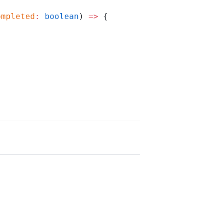
ompleted
:
 boolean
) 
=>
 {