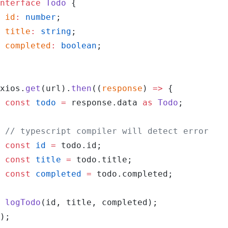
nterface
 Todo
 {
 id
:
 number
;
 title
:
 string
;
 completed
:
 boolean
;
xios
.
get
(
url
).
then
((
response
) 
=>
 {
 const
 todo
 =
 response
.
data
 as
 Todo
;
 // typescript compiler will detect error
 const
 id
 =
 todo
.
id
;
 const
 title
 =
 todo
.
title
;
 const
 completed
 =
 todo
.
completed
;
 logTodo
(
id
, 
title
, 
completed
);
);