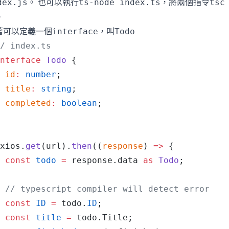
。 也可以執行
，將兩個指令
dex.js
ts-node index.ts
tsc
。
著可以定義一個
，叫
interface
Todo
/ index.ts
nterface
 Todo
 {
 id
:
 number
;
 title
:
 string
;
 completed
:
 boolean
;
xios
.
get
(
url
).
then
((
response
) 
=>
 {
 const
 todo
 =
 response
.
data
 as
 Todo
;
 // typescript compiler will detect error
 const
 ID
 =
 todo
.
ID
;
 const
 title
 =
 todo
.
Title
;